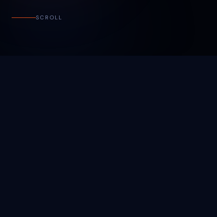
SCROLL
 MARKETING
AI-DRIVEN TARGETING
WAT IK DOE
Van strategie tot
pipelinegeneratie
Volledig geïntegreerde ABM-dienstverlening van
ICP-definitie tot gepersonaliseerde multi-channel
executie.