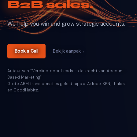
B2B sales.
We help you win and grow strategic accounts.
Book a Call
Bekijk aanpak
Auteur van “Verblind door Leads – de kracht van Account-
Based Marketing”
Grote ABM transformaties geleid bij o.a. Adobe, KPN, Thales
en GoodHabitz.