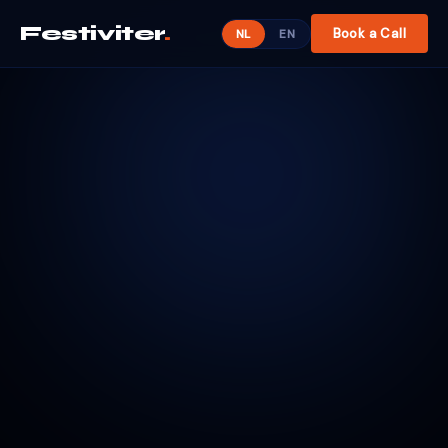
Festiviter
.
Book a Call
NL
EN